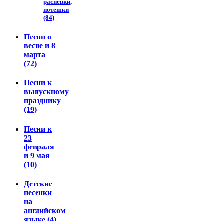
распевки,
потешки
(84)
Песни о
весне и 8
марта
(72)
Песни к
выпускному
празднику
(19)
Песни к
23
февраля
и 9 мая
(10)
Детские
песенки
на
английском
языке (4)