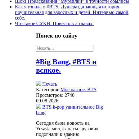
Шок! Предсказания "Мурзилки" в точности сбылись!
Как я узнала о #BTS. Душераздирающая история ,
поучительная для взрослых и детей. Интервью самой
себе.
Что такое СУКН. Повесть в 2 главах.
Поиск
по сайту
#Big Bang, #BTS и
всякое.
Печать
Категория:
Мое разное. BTS
Просмотров: 2740
09.08.2026
BTS
k-pop
удивительное
Big
bang
Сегодня была новость на
Yesasia мол, фанаты грузовик
подогнали к зданию