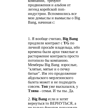
компании, требуют
продвижения и альбом от
легенд корейской поп-
индустрии. Вспомнились все
мои домыслы и вымыслы о Big
Bang, начиная с:
1. Я вообще считаю,
Big Bang
продлили контракт с
YG
по
личной просьбе владельца, ибо
времена были архи тяжелые и
расторжение контракта просто
потопило бы компанию.
Мемберы Big Bang взрослые,
"клятые, мятые и о печку
битые". Им это продолжение
айдольского мерлезонского
балета может и не подходить
совсем.
Топ
уже высказался, у
Тэяна
- семья. И ты пы. Да.
2.
Big Bang
если и хотят
вернуться то ВЕРНУТЬСЯ, а
не только фанатов порадовать.