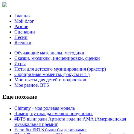
Главная
Мой блог
Разное
Сценарии
Песни
Ясельки
Обучающие материалы, методики.
Сказки, мюзиклы, инсценировки, сценки
Игры
Ноты для детского музицирования (оркестр)
Сюрпризные моменты, фокусы и т д
Мои пьесы для детей и подростков
Мое разное. BTS
Еще
похожие
Chimmy - моя ролевая модель
Чимин, ну правда смешно получилось
#BTS выиграли Артиста года на AMA (Американская
музыкальная премия)
Если бы #BTS были бы девочками.