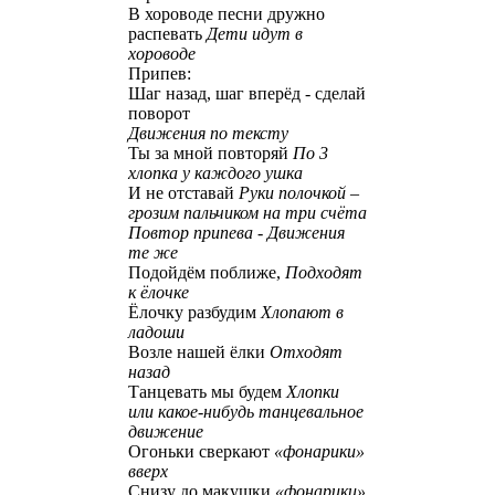
В хороводе песни дружно
распевать
Дети идут в
хороводе
Припев:
Шаг назад, шаг вперёд - сделай
поворот
Движения по тексту
Ты за мной повторяй
По 3
хлопка у каждого ушка
И не отставай
Руки полочкой –
грозим пальчиком на три счёта
Повтор припева - Движения
те же
Подойдём поближе,
Подходят
к ёлочке
Ёлочку разбудим
Хлопают в
ладоши
Возле нашей ёлки
Отходят
назад
Танцевать мы будем
Хлопки
или какое-нибудь танцевальное
движение
Огоньки сверкают
«фонарики»
вверх
Снизу до макушки
«фонарики»