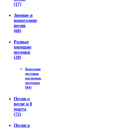
(17)
Зимние и
новогодние
песни
(68)
Разные
хорошие
песенки
(20)
Короткие
песенки,
распевки,
потешки
(84)
Песни о
весне и 8
марта
(72)
Песни к