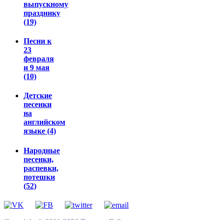
выпускному
празднику
(19)
Песни к
23
февраля
и 9 мая
(10)
Детские
песенки
на
английском
языке (4)
Народные
песенки,
распевки,
потешки
(52)