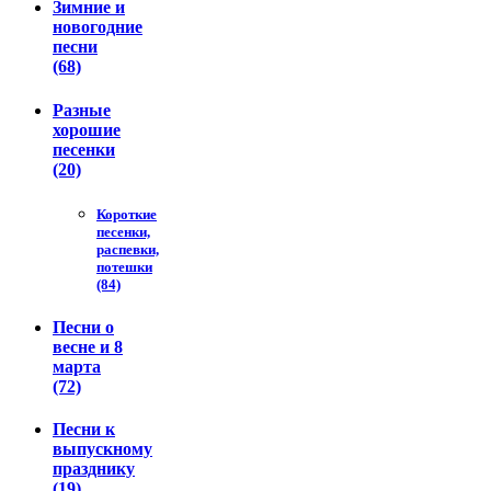
Зимние и
новогодние
песни
(68)
Разные
хорошие
песенки
(20)
Короткие
песенки,
распевки,
потешки
(84)
Песни о
весне и 8
марта
(72)
Песни к
выпускному
празднику
(19)