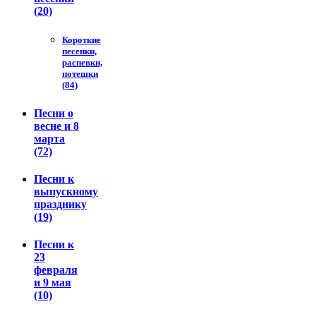
(20)
Короткие
песенки,
распевки,
потешки
(84)
Песни о
весне и 8
марта
(72)
Песни к
выпускному
празднику
(19)
Песни к
23
февраля
и 9 мая
(10)