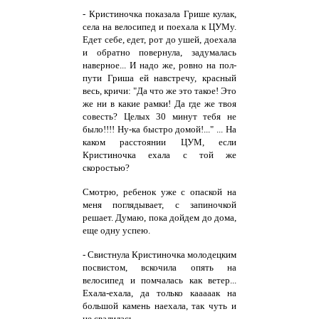
- Кристиночка показала Грише кулак,
села на велосипед и поехала к ЦУМу.
Едет себе, едет, рот до ушей, доехала
и обратно повернула, задумалась
наверное... И надо же, ровно на пол-
пути Гриша ей навстречу, красный
весь, кричи: "Да что же это такое! Это
же ни в какие рамки! Да где же твоя
совесть? Целых 30 минут тебя не
было!!!! Ну-ка быстро домой!..." ... На
каком расстоянии ЦУМ, если
Кристиночка ехала с той же
скоростью?
Смотрю, ребенок уже с опаской на
меня поглядывает, с запиночкой
решает. Думаю, пока дойдем до дома,
еще одну успею.
- Свистнула Кристиночка молодецким
посвистом, вскочила опять на
велосипед и помчалась как ветер...
Ехала-ехала, да только кааааак на
большой камень наехала, так чуть и
не свалилась.