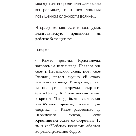
между тем впереди гимназические
контрольные, а в них задания
повышенной сложности всякие...
И сразу же мне захотелось
удаль
педагогическую применить на
ребенке беззащитном.
Говорю:
- Как-то девочка Кристиночка
каталась на велосипеде. Поехала она
себе в Нарымский сквер, поет себе
"ляляля", потом скучно ей стало,
поехала она назад. И надо же, ровно
на пол-пути повстречала старшего
брата Гришу. А Гриша ногами топает
и кричит: "Ты где была, такая сякая,
уже 45 минут прошло, там мама с ума
сходит..." ... Какое расстояние до
Нарымского сквера, если
Кристиночка ездит со скоростью 12
км в час?
Ребенок несколько обалдел,
но решил довольно бодро.