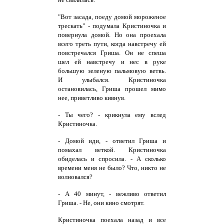
"Вот засада, поеду домой мороженое
трескать" - подумала Кристиночка и
повернула домой. Но она проехала
всего треть пути, когда навстречу ей
повстречался Гриша. Он не спеша
шел ей навстречу и нес в руке
большую зеленую пальмовую ветвь.
И улыбался. Кристиночка
остановилась, Гриша прошел мимо
нее, приветливо кивнув.
- Ты чего? - крикнула ему вслед
Кристиночка.
- Домой иди, - ответил Гриша и
помахал веткой. Кристиночка
обиделась и спросила. - А сколько
времени меня не было? Что, никто не
волновался?
- А 40 минут, - вежливо ответил
Гриша. - Не, они кино смотрят.
Кристиночка поехала назад и все