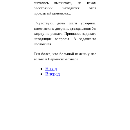
пыталась высчитать, на каком
расстоянии находится этот
проклятый каменюка...
...Чувствую, дочь шаги ускорила,
тянет меня к двери подъезда, лишь бы
задачу не решать. Пришлось задавать
наводящие вопросы. А задачка-то
несложная.
Тем более, что большой камень у нас
только в Нарымском сквере.
Назад
Вперед